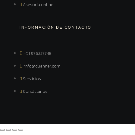
Asesoría online
INFORMACIÓN DE CONTACTO
+51 976227748
info@duanner.com
Servicios
Contáctanos