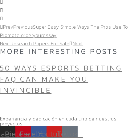
Prev
Previous
Super Easy Simple Ways The Pros Use To
Promote orderyouressay
Next
Research Papers For Sale
Next
MORE INTERESTING POSTS
50 WAYS ESPORTS BETTING
FAQ CAN MAKE YOU
INVINCIBLE
Experiencia y dedicación en cada uno de nuestros
proyectos.
tagram
Pinterest
Facebook
Youtube
Tiktok