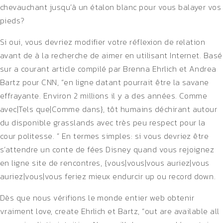
chevauchant jusqu’à un étalon blanc pour vous balayer vos
pieds?
Si oui, vous devriez modifier votre réflexion de relation
avant de à la recherche de aimer en utilisant Internet. Basé
sur a courant article compilé par Brenna Ehrlich et Andrea
Bartz pour CNN, “en ligne datant pourrait être la savane
effrayante. Environ 2 millions il y a des années. Comme
avec|Tels que|Comme dans}, tôt humains déchirant autour
du disponible grasslands avec très peu respect pour la
cour politesse. ” En termes simples: si vous devriez être
s’attendre un conte de fées Disney quand vous rejoignez
en ligne site de rencontres, {vous|vous|vous auriez|vous
auriez|vous|vous feriez mieux endurcir up ou record down.
Dès que nous vérifions le monde entier web obtenir
vraiment love, create Ehrlich et Bartz, “out are available all