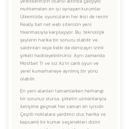
yetkililerinizin lisansı altında çalışıyor,
muhtemelen en iyi oynayan kurumlar.
Ülkemizde, oyuncuların her ikisi de resmi
Really bet net web sitenizin yeni
tıkanmasıyla karşılaşıyor. Bu, teknolojik
şeylerin harika bir sonucu olabilir ve
saldırıları veya belki de denizaşırı izinli
şirketi hackleyebilirsiniz. Aynı zamanda
Mostbet Tr ve siz Az’ın canlı oyun ve
yerel kumarhaneye ayrılmış bir yönü
olabilir.
En yeni alanları tamamlarken herhangi
bir sorunuz olursa, şirketin uzmanlarıyla
iletişime geçmek her zaman en iyisidir.
Çeşitli noktalara yardımcı olur, harika ve
kapsamlı bir kumar seçenekleri dizini