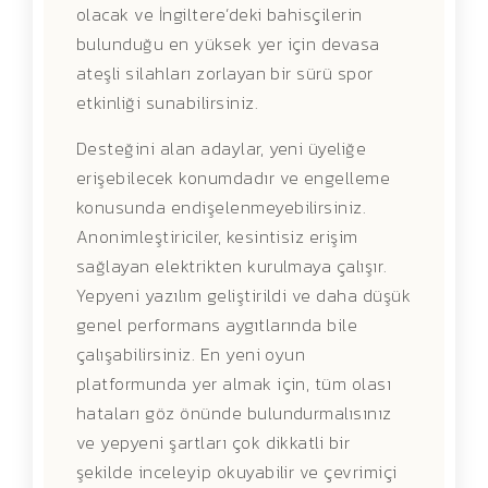
olacak ve İngiltere’deki bahisçilerin
bulunduğu en yüksek yer için devasa
ateşli silahları zorlayan bir sürü spor
etkinliği sunabilirsiniz.
Desteğini alan adaylar, yeni üyeliğe
erişebilecek konumdadır ve engelleme
konusunda endişelenmeyebilirsiniz.
Anonimleştiriciler, kesintisiz erişim
sağlayan elektrikten kurulmaya çalışır.
Yepyeni yazılım geliştirildi ve daha düşük
genel performans aygıtlarında bile
çalışabilirsiniz. En yeni oyun
platformunda yer almak için, tüm olası
hataları göz önünde bulundurmalısınız
ve yepyeni şartları çok dikkatli bir
şekilde inceleyip okuyabilir ve çevrimiçi