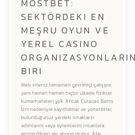
MOSTBET:
SEKTÖRDEKI EN
MEŞRU OYUN VE
YEREL CASINO
ORGANIZASYONLARI
BIRI
Web siteniz tamamen çevrimiçi çalışıyor,
yani hemen hemen hiçbir ülkede fiziksel
kumarhaneleri yok. Ancak Curacao Bahis
İzni nedeniyle kayıtlıdırlar ve yönetilirler,
bulunduğunuz yerdeki ortakların
adımlarını veya eylemlerini insanlara
gösterdikleri yer abone olunur. Aile