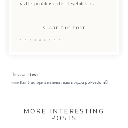
gizlilik politikasını belirleyebilirsiniz.
SHARE THIS POST
test
Previous
Как 5 историй изменят ваш подход pokerdom
Next
MORE INTERESTING
POSTS