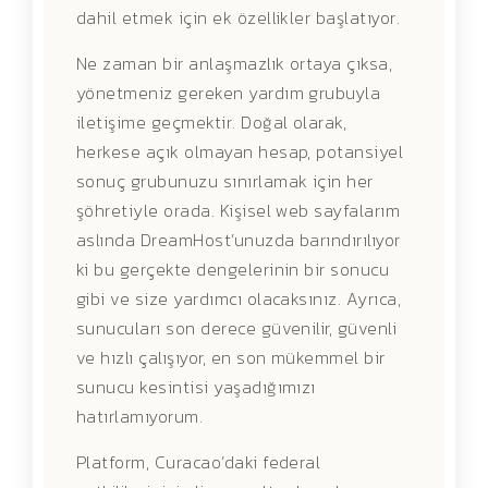
dahil etmek için ek özellikler başlatıyor.
Ne zaman bir anlaşmazlık ortaya çıksa,
yönetmeniz gereken yardım grubuyla
iletişime geçmektir. Doğal olarak,
herkese açık olmayan hesap, potansiyel
sonuç grubunuzu sınırlamak için her
şöhretiyle orada. Kişisel web sayfalarım
aslında DreamHost’unuzda barındırılıyor
ki bu gerçekte dengelerinin bir sonucu
gibi ve size yardımcı olacaksınız. Ayrıca,
sunucuları son derece güvenilir, güvenli
ve hızlı çalışıyor, en son mükemmel bir
sunucu kesintisi yaşadığımızı
hatırlamıyorum.
Platform, Curacao’daki federal