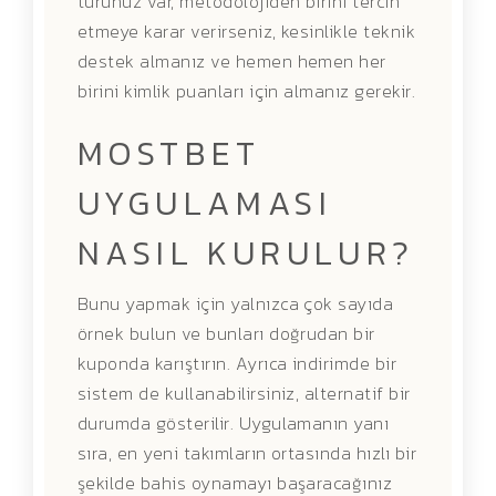
türünüz var, metodolojiden birini tercih
etmeye karar verirseniz, kesinlikle teknik
destek almanız ve hemen hemen her
birini kimlik puanları için almanız gerekir.
MOSTBET
UYGULAMASI
NASIL KURULUR?
Bunu yapmak için yalnızca çok sayıda
örnek bulun ve bunları doğrudan bir
kuponda karıştırın. Ayrıca indirimde bir
sistem de kullanabilirsiniz, alternatif bir
durumda gösterilir. Uygulamanın yanı
sıra, en yeni takımların ortasında hızlı bir
şekilde bahis oynamayı başaracağınız