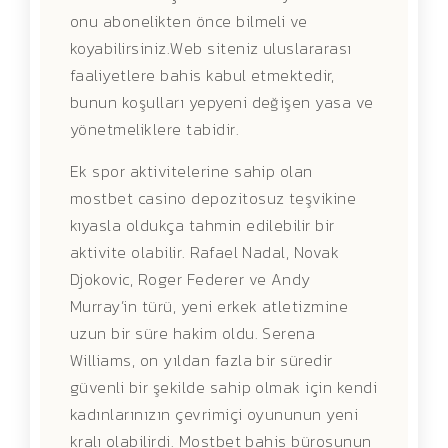
onu abonelikten önce bilmeli ve
koyabilirsiniz.Web siteniz uluslararası
faaliyetlere bahis kabul etmektedir,
bunun koşulları yepyeni değişen yasa ve
yönetmeliklere tabidir.
Ek spor aktivitelerine sahip olan
mostbet casino depozitosuz teşvikine
kıyasla oldukça tahmin edilebilir bir
aktivite olabilir. Rafael Nadal, Novak
Djokovic, Roger Federer ve Andy
Murray’in türü, yeni erkek atletizmine
uzun bir süre hakim oldu. Serena
Williams, on yıldan fazla bir süredir
güvenli bir şekilde sahip olmak için kendi
kadınlarınızın çevrimiçi oyununun yeni
kralı olabilirdi. Mostbet bahis bürosunun