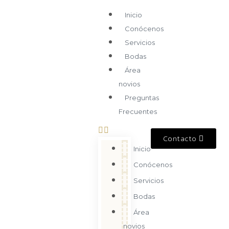
Inicio
Conócenos
Servicios
Bodas
Área
novios
Preguntas
Frecuentes
Contacto
Inicio
Conócenos
Servicios
Bodas
Área
novios