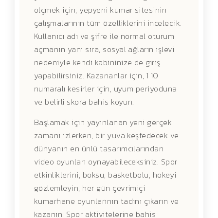
ölçmek için, yepyeni kumar sitesinin
çalışmalarının tüm özelliklerini inceledik.
Kullanıcı adı ve şifre ile normal oturum
açmanın yanı sıra, sosyal ağların işlevi
nedeniyle kendi kabininize de giriş
yapabilirsiniz. Kazananlar için, 1 10
numaralı kesirler için, uyum periyoduna
ve belirli skora bahis koyun.
Başlamak için yayınlanan yeni gerçek
zamanı izlerken, bir yuva keşfedecek ve
dünyanın en ünlü tasarımcılarından
video oyunları oynayabileceksiniz. Spor
etkinliklerini, boksu, basketbolu, hokeyi
gözlemleyin, her gün çevrimiçi
kumarhane oyunlarının tadını çıkarın ve
kazanın! Spor aktivitelerine bahis