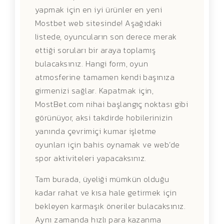
yapmak için en iyi ürünler en yeni
Mostbet web sitesinde! Aşağıdaki
listede, oyuncuların son derece merak
ettiği soruları bir araya toplamış
bulacaksınız. Hangi form, oyun
atmosferine tamamen kendi başınıza
girmenizi sağlar. Kapatmak için,
MostBet.com nihai başlangıç ​​noktası gibi
görünüyor, aksi takdirde hobilerinizin
yanında çevrimiçi kumar işletme
oyunları için bahis oynamak ve web’de
spor aktiviteleri yapacaksınız.
Tam burada, üyeliği mümkün olduğu
kadar rahat ve kısa hale getirmek için
bekleyen karmaşık öneriler bulacaksınız.
Aynı zamanda hızlı para kazanma