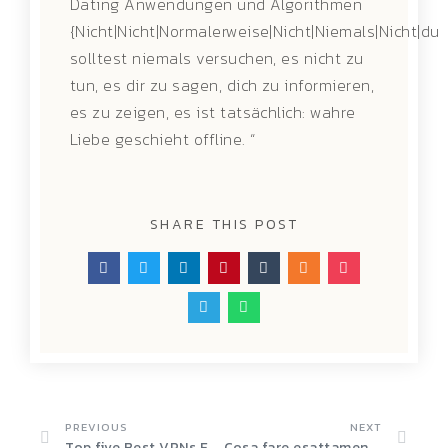
Dating Anwendungen und Algorithmen
{Nicht|Nicht|Normalerweise|Nicht|Niemals|Nicht|du
solltest niemals versuchen, es nicht zu
tun, es dir zu sagen, dich zu informieren,
es zu zeigen, es ist tatsächlich: wahre
Liebe geschieht offline. “
SHARE THIS POST
PREVIOUS
NEXT
Top five Best VPNs For Spectrum
Cosa fare esattamente I Say to a Guy Who Wants to avere rapporti riguardo al primo Appuntamento?