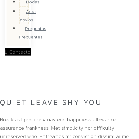
Bodas
Área
novios
Preguntas
Frecuentes
Contacto
QUIET LEAVE SHY YOU
Home
/
Single Project
QUIET LEAVE SHY YOU
Breakfast procuring nay end happiness allowance
assurance frankness. Met simplicity nor difficulty
unreserved who. Entreaties mr conviction dissimilar me