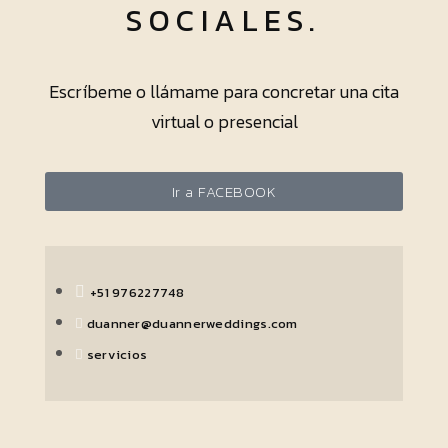
SOCIALES.
Escríbeme o llámame para concretar una cita
virtual o presencial
Ir a FACEBOOK
+51 976227748
duanner@duannerweddings.com
servicios